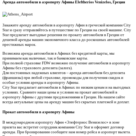
Аренда автомобиля в аэропорту Афины Eleftherios Venizelos, Греция
Закажите аренду автомобиля в аэропорту Афин в греческой компании City
Star и сразу отправляйтесь в путешествие по Греции на своей машине. City
Star предлагает выгодные решения по прокату автомобиля в Греции от
дешевой аренды машин экономичного класса до роскошных автомобилей
престижных марок.
Возможна аренда автомобиля в Афинах без кредитной карты, мы
принимаем как наличные, так и банковские карты.
При полной страховке FDW возможно получение автомобиля в аэропорту
Афины без страхового депозита (залога).
Для постоянных надежных клиентов – аренда автомобиля без депозита
(франшизы) при любой страховке, промокоды для получения скидок и
особые условия аренды в аэропорту Афины.
City Star предлагает автомобили в Афинах по низким ценам и на выгодных
условиях. Сравните наши цены и условия на прокат автомобилей в
аэропорту Афины с другими предложениями в Греции. На нашем сайте
всегда актуальные цены на аренду машин без скрытых платежей и доплат.
Прокат автомобиля в аэропорту Афины
В международном аэропорту Афин «Элефтериос Венизелос» в зоне
прилета вас встретит сотрудник компании City Star и оформит договор
аренды. При бронировании сообщите нам номер рейса и аэропорт вылета.