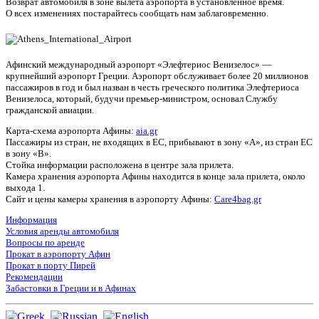
Возврат автомобиля в зоне вылета аэропорта в установленное время.
О всех изменениях постарайтесь сообщать нам заблаговременно.
Афинский международный аэропорт «Элефтериос Венизелос» —
крупнейший аэропорт Греции. Аэропорт обслуживает более 20 миллионов
пассажиров в год и был назван в честь греческого политика Элефтериоса
Венизелоса, который, будучи премьер-министром, основал Службу
гражданской авиации.
Карта-схема аэропорта Афины:
aia.gr
Пассажиры из стран, не входящих в ЕС, прибывают в зону «А», из стран ЕС
в зону «B».
Стойка информации расположена в центре зала прилета.
Камера хранения аэропорта Афины находится в конце зала прилета, около
выхода 1.
Сайт и цены камеры хранения в аэропорту Афины:
Care4bag.gr
Информация
Условия аренды автомобиля
Вопросы по аренде
Прокат в аэропорту Афин
Прокат в порту Пирей
Рекомендации
Забастовки в Греции и в Афинах